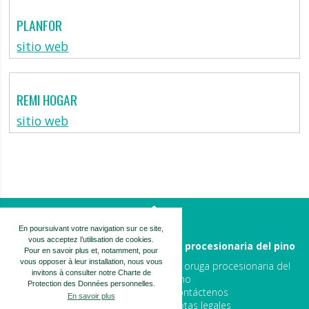
PLANFOR
sitio web
REMI HOGAR
sitio web
En poursuivant votre navigation sur ce site,
vous acceptez l’utilisation de cookies.
Écopiège® – Lucha contra la oruga procesionaria del pino
Pour en savoir plus et, notamment, pour
vous opposer à leur installation, nous vous
Collar Écopiège®
La oruga procesionaria del
invitons à consulter notre Charte de
Presentación
pino
Protection des Données personnelles.
Consejos
Contáctenos
En savoir plus
Preguntas frecuentes
Notas legales