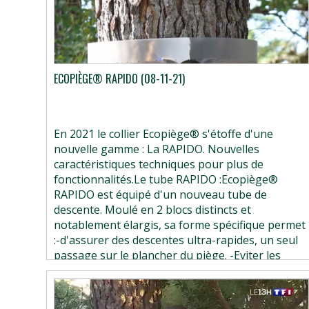
ECOPIÈGE® RAPIDO (08-11-21)
En 2021 le collier Ecopiège® s'étoffe d'une
nouvelle gamme : La RAPIDO. Nouvelles
caractéristiques techniques pour plus de
fonctionnalités.Le tube RAPIDO :Ecopiège®
RAPIDO est équipé d'un nouveau tube de
descente. Moulé en 2 blocs distincts et
notablement élargis, sa forme spécifique permet
:-d'assurer des descentes ultra-rapides, un seul
passage sur le plancher du piège. -Eviter les
pollutions urticantes. Les chenilles urticantes ne
tournent plus pendant plusieurs jours dans le
collier. Elles ne disséminent donc plus les milliers