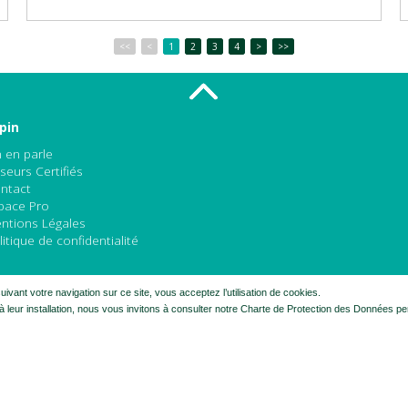
<<
<
1
2
3
4
>
>>
pin
 en parle
seurs Certifiés
ntact
pace Pro
ntions Légales
litique de confidentialité
ivant votre navigation sur ce site, vous acceptez l’utilisation de cookies.
 leur installation, nous vous invitons à consulter notre Charte de Protection des Données p