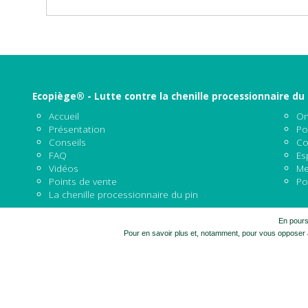
Ecopiège® - Lutte contre la chenille processionnaire du 
Accueil
On
Présentation
Po
Conseils
Co
FAQ
Es
Vidéos
Me
Points de vente
Po
La chenille processionnaire du pin
En poursu
Pour en savoir plus et, notamment, pour vous opposer à