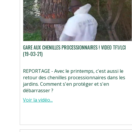
de poils urticants laissés ordinairement pendant
ce laps de temps-d'envoyer des alertes sanitaires
grâce au passage unique sur le plancher du
piège, une détection/comptage est possible. Le
collier Ecopiège® peut alors se coupler à un
système de détection connecté et ...
GARE AUX CHENILLES PROCESSIONNAIRES ! VIDEO TF1/LCI
(19-03-21)
REPORTAGE - Avec le printemps, c'est aussi le
retour des chenilles processionnaires dans les
jardins. Comment s'en protéger et s'en
débarrasser ?
Voir la vidéo...