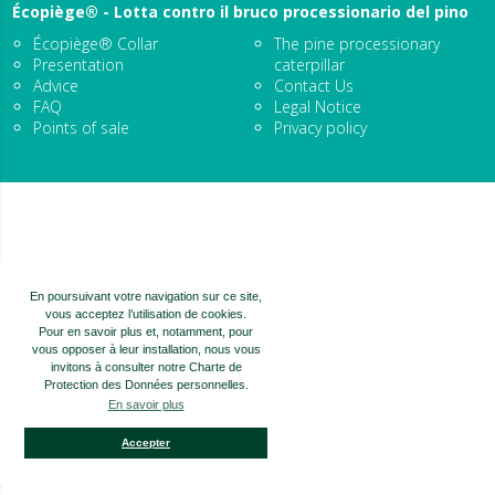
Écopiège® - Lotta contro il bruco processionario del pino
Écopiège® Collar
The pine processionary
Presentation
caterpillar
Advice
Contact Us
FAQ
Legal Notice
Points of sale
Privacy policy
En poursuivant votre navigation sur ce site,
vous acceptez l’utilisation de cookies.
Pour en savoir plus et, notamment, pour
vous opposer à leur installation, nous vous
invitons à consulter notre Charte de
Protection des Données personnelles.
En savoir plus
Accepter