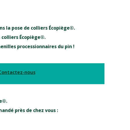
s la pose de colliers Écopiège®.
s colliers Écopiège®.
nilles processionnaires du pin !
Contactez-nous
ge®.
mandé près de chez vous :